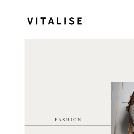
VITALISE-
華
益
皮
件
百
貨
有
限
公
司